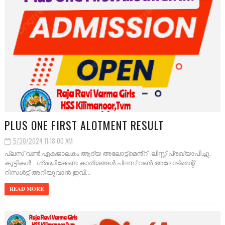
PLUS ONE FIRST ALOTMENT RESULT
5/30/2024 11:18:00 AM
പ്ലസ് വൺ ഏകജാലകം ആദ്യ അലോട്ട്മെൻ്റ് ലിസ്റ്റ് പ്രഖ്യാപിച്ചു.
കുട്ടികൾ ശ്രദ്ധിക്കേണ്ട കാര്യങ്ങൾ പ്ലസ് വൺ അലോട്മെന്റ്
റിസൾട്ട് അറിയുവാൻ ഇവി...
READ MORE