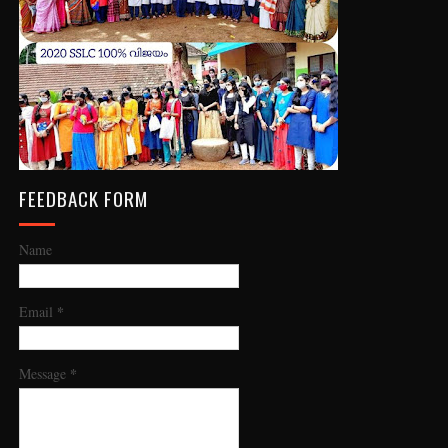
FEEDBACK FORM
Name
*
Email
*
Message