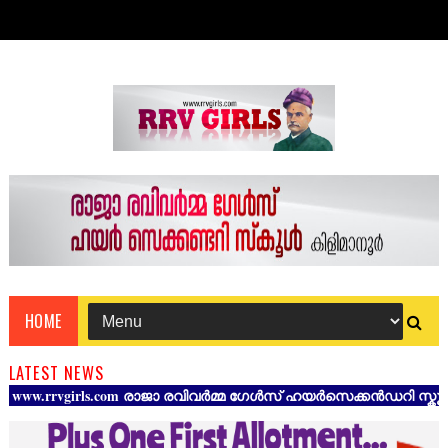
HOME
LATEST NEWS
vgirls.com രാജാ രവിവർമ്മ ഗേൾസ് ഹയർസെക്കൻഡറി സ്കൂൾ കിളിമാനൂർ