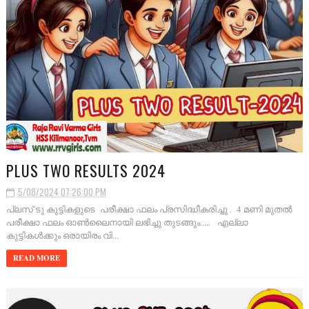
PLUS TWO RESULTS 2024
5/08/2024 07:26:00 PM
പ്ലസ് ടു കുട്ടികളുടെ പരീക്ഷാ ഫലം പ്രസിദ്ധീകരിച്ചു . 4 മണി മുതൽ
പരീക്ഷാ ഫലം ഓൺലൈനായി ലഭിച്ചു തുടങ്ങും..... എല്ലാ
കുട്ടികൾക്കും ഒരായിരം വി...
READ MORE