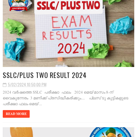
SSLC/PLUS TWO RESULT 2024
5/02/2024 10:50:00 PM
2024 വർഷത്തെ SSLC പരീക്ഷാ ഫലം 2024 മെയ് മാസം 8-ന്
വൈകുന്നേരം 3 മണിക്ക് പ്രസിദ്ധീകരിക്കും.... പ്ലസ് ടു കുട്ടികളുടെ
പരീക്ഷാ ഫലം മെയ് ...
READ MORE