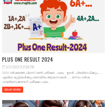
PLUS ONE RESULT 2024
5/17/2024 11:21:00 PM
2024 വർഷത്തെ പ്ലസ് വൺ പരീക്ഷാ ഫലം ഉടൻ പ്രഖ്യാപിക്കും......
എല്ലാ കുട്ടികൾക്കും ഒരായിരം ആശംസകൾ....... ഒന്നാം വർഷ
ഹയർസെക്കണ്ടറി പരീക്ഷാ ഫല...
READ MORE