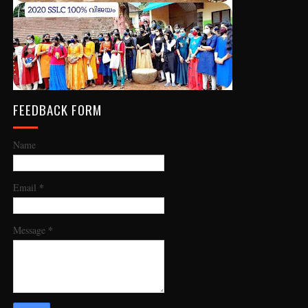
FEEDBACK FORM
Name
*
Email
*
Message