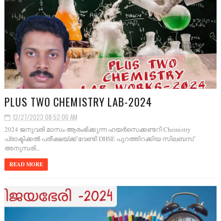
PLUS TWO CHEMISTRY LAB-2024
12/27/2023 08:52:00 AM
2024 ജനുവരി മാസം ആരംഭിക്കുന്ന ഹയർസെക്കണ്ടറി Chemistry
പ്രാക്ടിക്കൽ പരീക്ഷയ്ക്ക് വേണ്ടി DHSE പുറത്തിറക്കിയ സിലബസ്
അനുസരി...
READ MORE