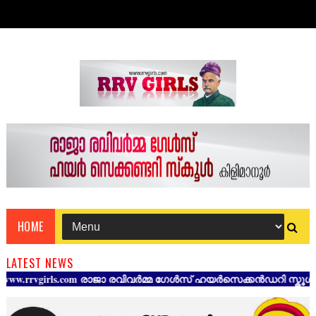
HOME
LATEST NEWS
irls.com രാജാ രവിവർമ്മ ഗേൾസ് ഹയർസെക്കൻഡറി സ്കൂൾ കിളിമാനൂർ ത