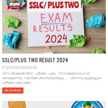
SSLC/PLUS TWO RESULT 2024
5/02/2024 10:50:00 PM
2024 വർഷത്തെ SSLC പരീക്ഷാ ഫലം 2024 മെയ് മാസം 8-ന്
വൈകുന്നേരം 3 മണിക്ക് പ്രസിദ്ധീകരിക്കും.... പ്ലസ് ടു കുട്ടികളുടെ
പരീക്ഷാ ഫലം മെയ് ...
READ MORE