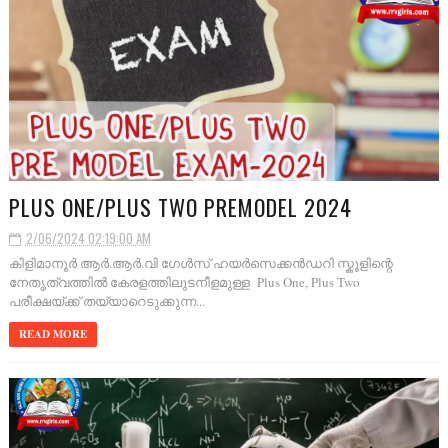
PLUS ONE/PLUS TWO PREMODEL 2024
2/06/2024 02:19:00 AM
കിളിമാനൂർ ആർ.ആർ.വി ഗേൾസ് ഹയർസെക്കൻഡറി സ്കൂളിന്റെ
നേതൃത്വത്തിൽ കേരളത്തിലുടനീളമുള്ള Plus One, Plus Two
പരീക്ഷയ്ക്ക് തയ്യാറെടുക്കുന്ന...
READ MORE