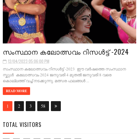
സംസ്ഥാന കലോത്സവം റിസൾട്ട് -2024
12/04/2023 05:06:00 PM
സംസ്ഥാന കലോത്സവം റിസൾട്ട് -2023 ഈ വർഷത്തെ സംസ്ഥാന
സ്കൂൾ കലോത്സവം 2024 ജനുവരി 4 മുതൽ ജനുവരി 8 വരെ
കൊല്ലത്ത് വച്ച് നടക്കുന്നു. മത്സര ഫലങ്ങൾ ...
READ MORE
1
2
3
58
TOTAL VISITORS