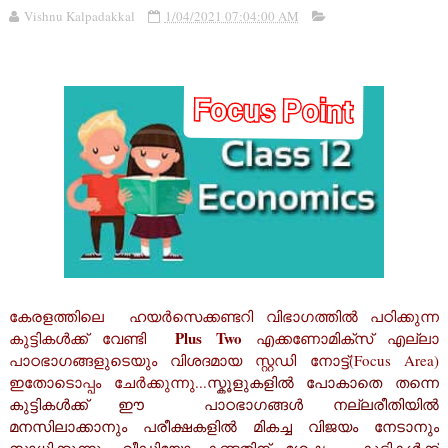
Vishnu Kalpadakkal
1/04/2021 07:04:00 AM
കേരളത്തിലെ ഹയർസെക്കണ്ടറി വിഭാഗത്തിൽ പഠിക്കുന്ന
Plus Two
കുട്ടികൾക്ക് വേണ്ടി
എക്കണോമിക്‌സ്
എല്ലാ
പാഠഭാഗങ്ങളുടെയും വിശദമായ സ്റ്റഡി നോട്ട്(Focus Area)
ഇതോടൊപ്പം ചേർക്കുന്നു
...
സ്കൂളുകളിൽ പോകാതെ തന്നെ
കുട്ടികൾക്ക് ഈ പാഠഭാഗങ്ങൾ നല്ലരീതിയിൽ
മനസിലാക്കാനും പരീക്ഷകളിൽ മികച്ച വിജയം നേടാനും