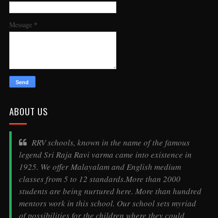
*
Message
ABOUT US
RRV schools, known in the name of the famous
legend
Sri Raja Ravi varma
came into existence in
1925. We offer Malayalam and English medium
classes from 5 to 12 standards.More than 2000
students are being nurtured here. More than hundred
mentors work in this school. Our school sets myriad
of possibilities for the children where they could