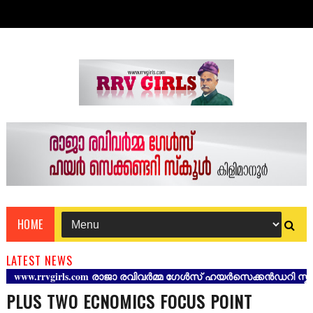
HOME
LATEST NEWS
w.rrvgirls.com രാജാ രവിവർമ്മ ഗേൾസ് ഹയർസെക്കൻഡറി സ്കൂൾ കിളി
PLUS TWO ECNOMICS FOCUS POINT