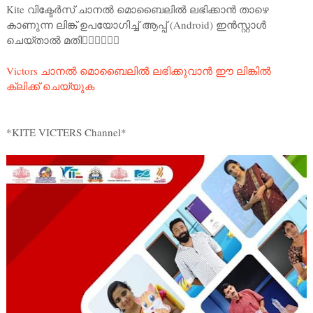
Kite വിക്ടേർസ് ചാനൽ മൊബൈലിൽ ലഭിക്കാൻ താഴെ
കാണുന്ന ലിങ്ക് ഉപയോഗിച്ച് ആപ്പ് (Android) ഇൻസ്റ്റാൾ
ചെയ്താൽ മതി👇🏻👇🏻👇🏻
Victors ചാനൽ മൊബൈലിൽ ലഭിക്കുവാൻ ഈ ലിങ്കിൽ
ക്ലിക്ക് ചെയ്യുക
*KITE VICTERS Channel*