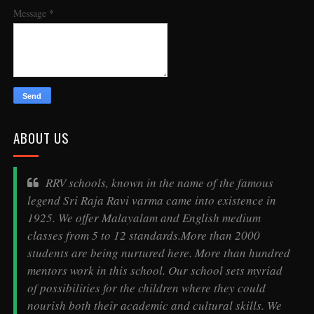
*
Message
ABOUT US
RRV schools, known in the name of the famous
legend
Sri Raja Ravi varma
came into existence in
1925. We offer Malayalam and English medium
classes from 5 to 12 standards.More than 2000
students are being nurtured here. More than hundred
mentors work in this school. Our school sets myriad
of possibilities for the children where they could
nourish both their academic and cultural skills. We