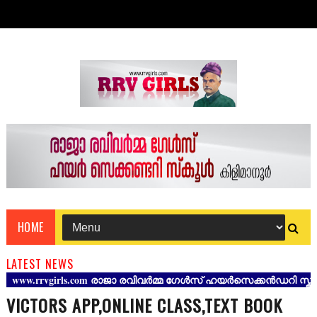
HOME
LATEST NEWS
.rrvgirls.com രാജാ രവിവർമ്മ ഗേൾസ് ഹയർസെക്കൻഡറി സ്കൂൾ കിളിമ
VICTORS APP,ONLINE CLASS,TEXT BOOK