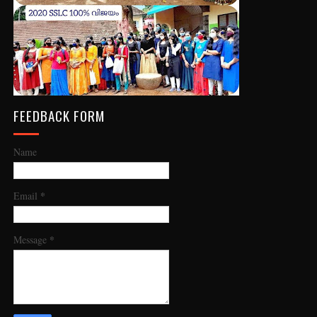
FEEDBACK FORM
Name
*
Email
*
Message