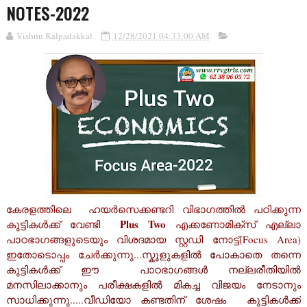
NOTES-2022
Vishnu Kalpadakkal
12/28/2021 04:33:00 AM
കേരളത്തിലെ ഹയർസെക്കണ്ടറി വിഭാഗത്തിൽ പഠിക്കുന്ന
Plus Two
കുട്ടികൾക്ക് വേണ്ടി
എക്കണോമിക്‌സ്
എല്ലാ
പാഠഭാഗങ്ങളുടെയും വിശദമായ സ്റ്റഡി നോട്ട്(Focus Area)
ഇതോടൊപ്പം ചേർക്കുന്നു
...
സ്കൂളുകളിൽ പോകാതെ തന്നെ
കുട്ടികൾക്ക് ഈ പാഠഭാഗങ്ങൾ നല്ലരീതിയിൽ
മനസിലാക്കാനും പരീക്ഷകളിൽ മികച്ച വിജയം നേടാനും
സാധിക്കുന്നു.....
വീഡിയോ കണ്ടതിന് ശേഷം കുട്ടികൾക്ക്