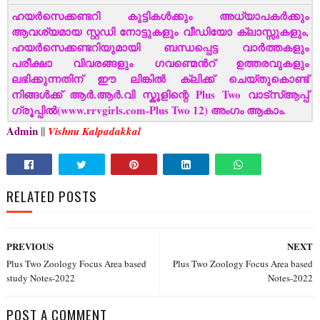
ഹയർസെക്കണ്ടറി കുട്ടികൾക്കും അധ്യാപകർക്കും
ആവശ്യമായ സ്റ്റഡി നോട്ടുകളും വീഡിയോ ക്ലാസ്സുകളും,
ഹയർസെക്കണ്ടറിയുമായി ബന്ധപ്പെട്ട വാർത്തകളും
പരീക്ഷാ വിവരങ്ങളും ഗവണ്മെൻറ് ഉത്തരവുകളും
ലഭിക്കുന്നതിന് ഈ ലിങ്കിൽ ക്ലിക്ക് ചെയ്തുകൊണ്ട്
നിങ്ങൾക്ക് ആർ.ആർ.വി സ്കൂളിന്റെ Plus Two വാട്‌സ്ആപ്പ്
ഗ്രൂപ്പിൽ(www.rrvgirls.com-Plus Two 12) അംഗം ആകാം.
Admin
||
Vishnu Kalpadakkal
RELATED POSTS
PREVIOUS
NEXT
Plus Two Zoology Focus Area based
Plus Two Zoology Focus Area based
study Notes-2022
Notes-2022
POST A COMMENT