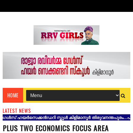
HOME
LATEST NEWS
ൾസ് ഹയർസെക്കൻഡറി സ്കൂൾ കിളിമാനൂർ തിരുവനന്തപുരം...പ്ലസ് വൺ,
PLUS TWO ECONOMICS FOCUS AREA