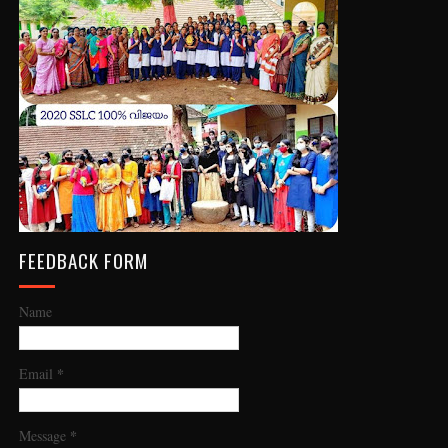
FEEDBACK FORM
Name
*
Email
*
Message