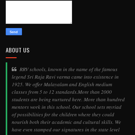
ABOUT US
RRV schools, known in the name of the famous
legend
Sri Raja Ravi varma
came into existence in
1925. We offer Malayalam and English medium
classes from 5 to 12 standards.More than 2000
students are being nurtured here. More than hundred
mentors work in this school. Our school sets myriad
of possibilities for the children where they could
nourish both their academic and cultural skills. We
have even stamped our signatures in the state level