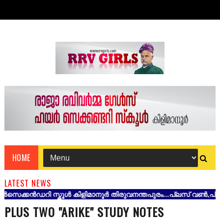
HOME
LATEST NEWS
്കൻഡറി സ്കൂൾ കിളിമാനൂർ തിരുവനന്തപുരം...പ്ലസ് വൺ,പ്ലസ് ടൂ കു
PLUS TWO "ARIKE" STUDY NOTES