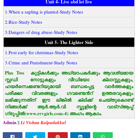
Unit 4- Live abd let live
1.When a sapling is planted-Study Notes
2.Rice-Study Notes
3.Dangers of drug abuse-Study Notes
Unit 5- The Lighter Side
1.Post early for christmas-Study Notes
3.Crime and Punishment-Study Notes
Plus Two കുട്ടികൾക്കും അധ്യാപകർക്കും ആവശ്യമായ
സ്റ്റഡി നോട്ടുകളും വീഡിയോ ക്ലാസ്സുകളും,
ഹയർസെക്കണ്ടറിയുമായി ബന്ധപ്പെട്ട വാർത്തകളും
പരീക്ഷാ വിവരങ്ങളും ഗവണ്മെൻറ് ഉത്തരവുകളും
ലഭിക്കുന്നതിന് ഈ ലിങ്കിൽ ക്ലിക്ക് ചെയ്തുകൊണ്ട്
നിങ്ങൾക്ക് ആർ.ആർ.വി സ്കൂളിന്റെ വാട്‌സ്ആപ്പ്
ഗ്രൂപ്പിൽ(www.rrvgirls.com-4) അംഗം ആകാം.
Admin
||
Lt Vishnu Kalpadakkal