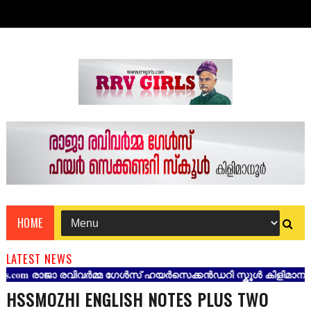
HOME
LATEST NEWS
com രാജാ രവിവർമ്മ ഗേൾസ് ഹയർസെക്കൻഡറി സ്കൂൾ കിളിമാനൂർ തിരുവന
HSSMOZHI ENGLISH NOTES PLUS TWO