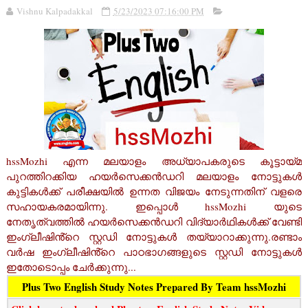
Vishnu Kalpadakkal
5/23/2023 07:16:00 PM
hssMozhi എന്ന മലയാളം അധ്യാപകരുടെ കൂട്ടായ്മ
പുറത്തിറക്കിയ ഹയർസെക്കൻഡറി മലയാളം നോട്ടുകൾ
കുട്ടികൾക്ക് പരീക്ഷയിൽ ഉന്നത വിജയം നേടുന്നതിന് വളരെ
സഹായകരമായിന്നു. ഇപ്പൊൾ hssMozhi യുടെ
നേതൃത്വത്തിൽ ഹയർസെക്കൻഡറി വിദ്യാർഥികൾക്ക് വേണ്ടി
ഇംഗ്ലീഷിൻ്റെ സ്റ്റഡി നോട്ടുകൾ തയ്യാറാക്കുന്നു.രണ്ടാം
വർഷ ഇംഗ്ലീഷിൻ്റെ പാഠഭാഗങ്ങളുടെ സ്റ്റഡി നോട്ടുകൾ
ഇതോടൊപ്പം ചേർക്കുന്നു...
Plus Two English Study Notes Prepared By Team hssMozhi